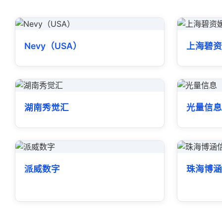
Nevy（USA）
上海碧资
湖南秀觉汇
光量信
派威数字
珠海博涵