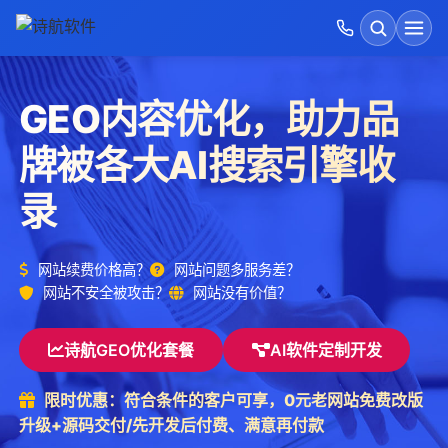
首页
搜索
GEO内容优化，助力品
开发运维价格表
牌被各大AI搜索引擎收
GEO优化
录
诗航运维优势
网站续费价格高？
网站问题多服务差？
网站不安全被攻击？
网站没有价值？
建站方式对比
诗航GEO优化套餐
AI软件定制开发
AI软件开发
限时优惠：符合条件的客户可享，0元老网站免费改版
成功案例展示
升级+源码交付/先开发后付费、满意再付款