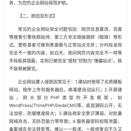
务，为您的企业网站保驾护航。
【二、原因及形式】
常见的企业网站安全问题包括：网页信息篡改、百度
等搜索引擎快照劫持、第三方非法链接跳转（暗链）等形
式。更有甚者可做到表面看与正常站点无异；分时段呈现
完全不一致的内容，如白天、夜间网页内容完全不一样等
手段极其隐蔽，实则已被完全“提权”控制为“傀儡站点”。极
不容易被察觉。
企业网站遭入侵原因常见于：1.建站时使用了劣质模板
网站，程序上传到服务器后，病毒便自动运行；2.开源建
站，例大部分PHP类型的开发框架，如
WordPress/ThinkPHP/DedeCMS等，底层源码公开，无
法加密，防御难度极大；3.建站商安全意识薄弱，对批量
网络攻击，无防范能力等导致；4.服务器密码权限泄露、
备案域名非法转卖等。难以一一叙述。一般修复后不久又